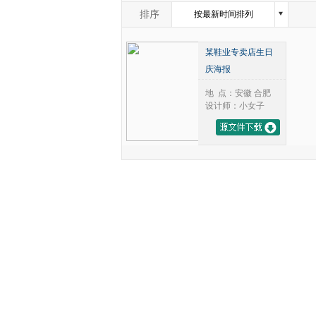
2006年
3月
排序
按最新时间排列
2007年
4月
按浏览量从高到底排列
2008年
5月
某鞋业专卖店生日
2009年
6月
按评论数从高到底排列
庆海报
2010年
7月
2011年
8月
地 点：安徽 合肥
2012年
9月
设计师：小女子
2013年
10月
2014年
11月
2015年
12月
2016年
2017年
2018年
2019年
2020年
2021年
2022年
2023年
2024年
2025年