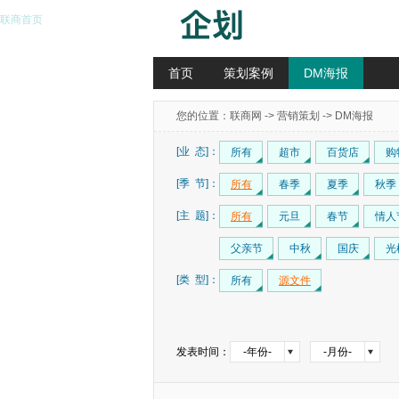
联商首页
首页
策划案例
DM海报
您的位置：
联商网
->
营销策划
-> DM海报
[业 态]：
所有
超市
百货店
购
[季 节]：
所有
春季
夏季
秋季
[主 题]：
所有
元旦
春节
情人
父亲节
中秋
国庆
光
[类 型]：
所有
源文件
发表时间：
-年份-
-月份-
2004年
1月
2005年
2月