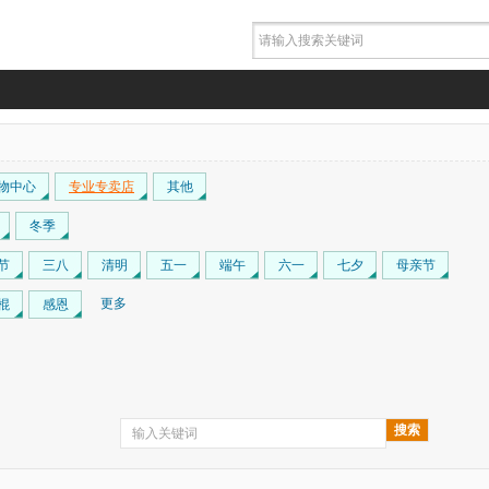
物中心
专业专卖店
其他
冬季
节
三八
清明
五一
端午
六一
七夕
母亲节
更多
棍
感恩
搜索