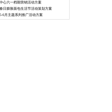
中心六一档期营销活动方案
春日膨胀面包生活节活动策划方案
5-6月主题系列推广活动方案
街区SPRING OUTING踏春游园会创意方案