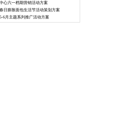
中心六一档期营销活动方案
春日膨胀面包生活节活动策划方案
5-6月主题系列推广活动方案
街区SPRING OUTING踏春游园会创意方案