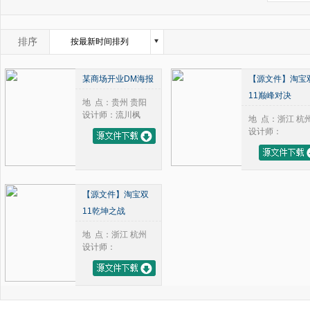
2004年
1月
2005年
2月
2006年
3月
排序
按最新时间排列
2007年
4月
按浏览量从高到底排列
2008年
5月
某商场开业DM海报
【源文件】淘宝
2009年
6月
按评论数从高到底排列
11巅峰对决
2010年
7月
地 点：贵州 贵阳
2011年
8月
设计师：流川枫
地 点：浙江 杭
2012年
9月
设计师：
2013年
10月
2014年
11月
2015年
12月
2016年
【源文件】淘宝双
2017年
11乾坤之战
2018年
2019年
地 点：浙江 杭州
设计师：
2020年
2021年
2022年
2023年