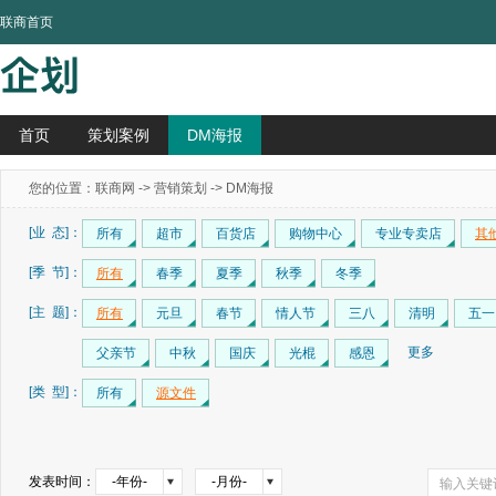
联商首页
首页
策划案例
DM海报
您的位置：
联商网
->
营销策划
-> DM海报
[业 态]：
所有
超市
百货店
购物中心
专业专卖店
其
[季 节]：
所有
春季
夏季
秋季
冬季
[主 题]：
所有
元旦
春节
情人节
三八
清明
五一
更多
父亲节
中秋
国庆
光棍
感恩
[类 型]：
所有
源文件
发表时间：
-年份-
-月份-