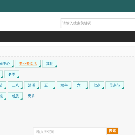
物中心
专业专卖店
其他
冬季
节
三八
清明
五一
端午
六一
七夕
母亲节
更多
棍
感恩
搜索