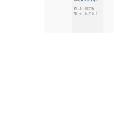
年度最强错过可惜
2024年
2025年
商 场：屈臣氏
2026年
地 点：台湾 台湾
满2500元送300元
商品折价券
商 场：好博家家居
地 点：台湾 台湾
冬出清
商 场：特力屋
地 点：上海 上海