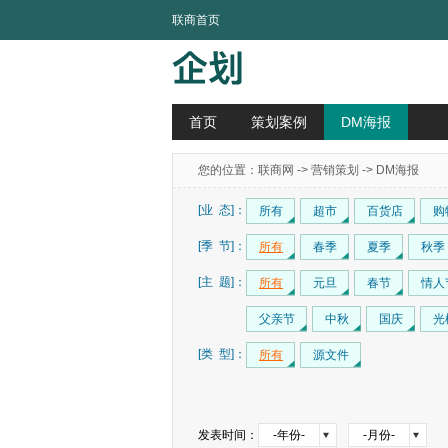
联商首页
首页
策划案例
DM海报
您的位置：
联商网
->
营销策划
-> DM海报
[业 态]：
所有
超市
百货店
购
[季 节]：
所有
春季
夏季
秋季
[主 题]：
所有
元旦
春节
情人
父亲节
中秋
国庆
光
[类 型]：
所有
源文件
发表时间：
-年份-
-月份-