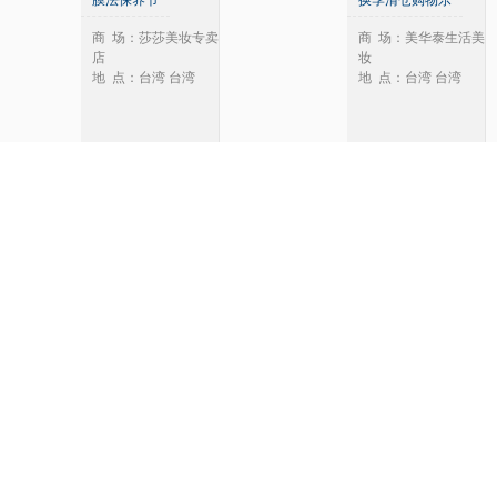
膜法保养节
换季清仓购物乐
商 场：莎莎美妆专卖
商 场：美华泰生活美
店
妆
地 点：台湾 台湾
地 点：台湾 台湾
春潮
10全10美
商 场：屈臣氏
商 场：屈臣氏
地 点：广东 广州
地 点：甘肃 广州
2011初夏搭配手札
春刊
商 场：麦考林
商 场：麦考林
地 点：上海 上海
地 点：上海 上海