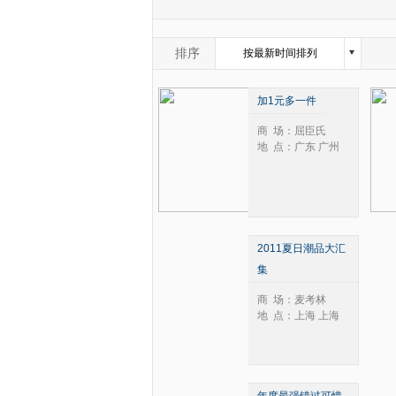
2004年
1月
2005年
2月
2006年
3月
排序
按最新时间排列
2007年
4月
按浏览量从高到底排列
2008年
5月
加1元多一件
2009年
6月
按评论数从高到底排列
2010年
7月
商 场：屈臣氏
2011年
8月
地 点：广东 广州
2012年
9月
2013年
10月
2014年
11月
2015年
12月
2016年
2011夏日潮品大汇
2017年
集
2018年
2019年
商 场：麦考林
地 点：上海 上海
2020年
2021年
2022年
2023年