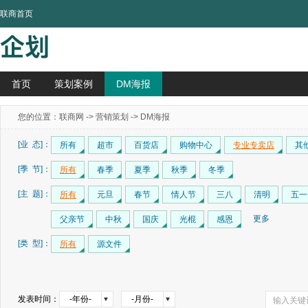
联商首页
首页
策划案例
DM海报
您的位置：
联商网
->
营销策划
-> DM海报
[业 态]：
所有
超市
百货店
购物中心
专业专卖店
其
[季 节]：
所有
春季
夏季
秋季
冬季
[主 题]：
所有
元旦
春节
情人节
三八
清明
五一
更多
父亲节
中秋
国庆
光棍
感恩
[类 型]：
所有
源文件
发表时间：
-年份-
-月份-