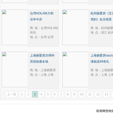
台湾HOLA特力和
杭州丽婴房《宝
乐年中庆
驾到》欢乐情景
商 场：台湾HOLA特力
商 场：杭州丽
和乐
地 点：浙江 杭
地 点：台湾 台湾
上海丽婴房20周年
上海丽婴房nacn
庆缤纷惠全场
满就送99有礼
商 场：上海丽婴房
商 场：上海丽
地 点：上海 上海
地 点：上海 上
上一页
1
2
3
4
5
6
7
8
9
10
11
12
13
联商网营销策划