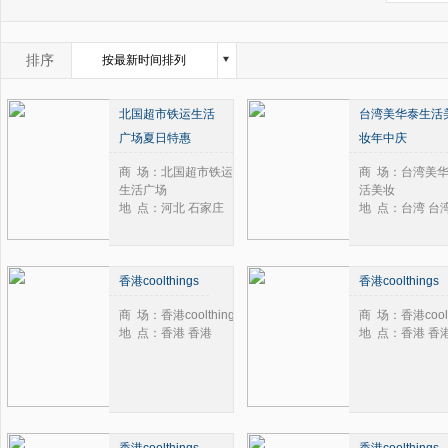
2004年
1月
2005年
2月
2006年
3月
排序
按最新时间排列
2007年
4月
按浏览量从高到底排列
2008年
5月
北国超市铁运生活
台湾美华泰生活
2009年
6月
按评论数从高到底排列
广场夏日特惠
妆年中庆
2010年
7月
2011年
8月
商 场：北国超市铁运
商 场：台湾美
2012年
9月
生活广场
活美妆
2013年
10月
地 点：河北 石家庄
地 点：台湾 台
2014年
11月
2015年
12月
2016年
香港coolthings
香港coolthings
2017年
商 场：香港coolthings
商 场：香港coolt
2018年
地 点：香港 香港
地 点：香港 香
2019年
2020年
2021年
2022年
2023年