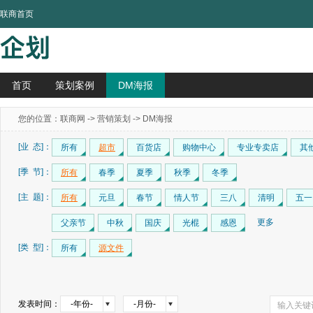
联商首页
首页
策划案例
DM海报
您的位置：
联商网
->
营销策划
-> DM海报
[业 态]：
所有
超市
百货店
购物中心
专业专卖店
其
[季 节]：
所有
春季
夏季
秋季
冬季
[主 题]：
所有
元旦
春节
情人节
三八
清明
五一
更多
父亲节
中秋
国庆
光棍
感恩
[类 型]：
所有
源文件
发表时间：
-年份-
-月份-