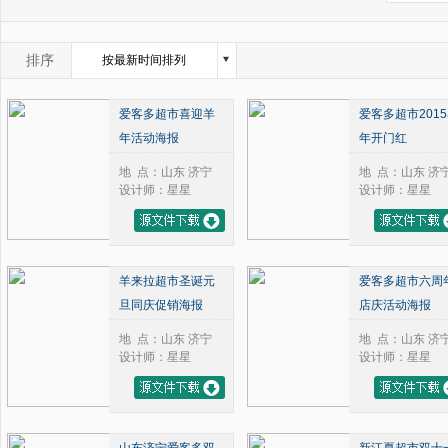
2004年
1月
2005年
2月
2006年
3月
排序
按最新时间排列
2007年
4月
按浏览量从高到底排列
2008年
5月
爱客多超市喜迎羊
爱客多超市201
2009年
6月
按评论数从高到底排列
年活动海报
年开门红
2010年
7月
2011年
8月
地 点：山东 济宁
地 点：山东 济
2012年
9月
设计师：星星
设计师：星星
2013年
10月
2014年
11月
2015年
12月
2016年
羊来拉超市圣诞元
爱客多超市六周
2017年
旦同庆促销海报
店庆活动海报
2018年
2019年
地 点：山东 济宁
地 点：山东 济
设计师：星星
设计师：星星
2020年
2021年
2022年
2023年