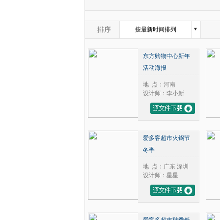
2004年
1月
2005年
2月
2006年
3月
排序
按最新时间排列
2007年
4月
按浏览量从高到底排列
2008年
5月
东方购物中心新年
2009年
6月
按评论数从高到底排列
活动海报
2010年
7月
2011年
8月
地 点：河南
2012年
9月
设计师：李小新
2013年
10月
2014年
11月
2015年
12月
2016年
爱多客超市火锅节
2017年
冬季
2018年
2019年
地 点：广东 深圳
设计师：星星
2020年
2021年
2022年
2023年