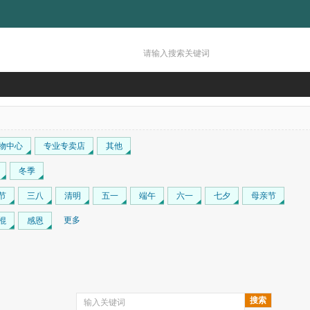
物中心
专业专卖店
其他
冬季
节
三八
清明
五一
端午
六一
七夕
母亲节
更多
棍
感恩
搜索