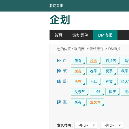
联商首页
首页
策划案例
DM海报
您的位置：
联商网
->
营销策划
-> DM海报
[业 态]：
所有
超市
百货店
购
[季 节]：
所有
春季
夏季
秋季
[主 题]：
所有
元旦
春节
情人
父亲节
中秋
国庆
光
[类 型]：
所有
源文件
发表时间：
-年份-
-月份-